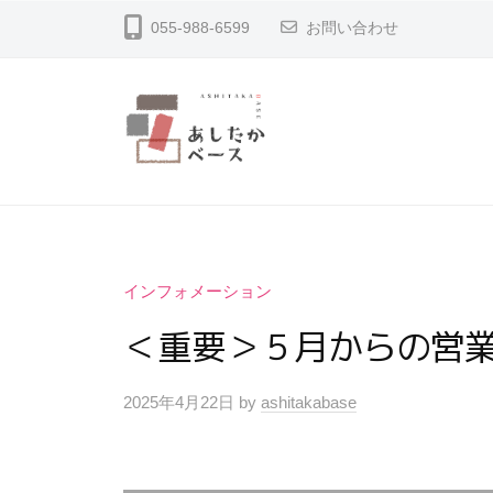
コ
し
055-988-6599
お問い合わせ
ン
た
テ
か
ン
ベ
ツ
ー
へ
あ
ス
沼
ス
津
し
キ
市
た
ッ
足
か
インフォメーション
高
プ
ベ
＜重要＞５月からの営
の
ー
レ
ス
2025年4月22日
by
ashitakabase
/
ン
0
タ
件
ル
の