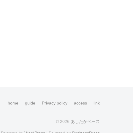
home
guide
Privacy policy
access
link
© 2026
あしたかベース
Powered by
WordPress
|
Powered by
BusinessPress