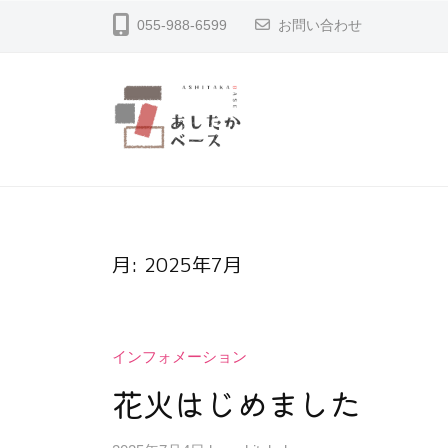
コ
し
055-988-6599
お問い合わせ
ン
た
テ
か
ン
ベ
ツ
ー
へ
あ
ス
沼
ス
津
し
キ
市
た
ッ
足
月:
2025年7月
か
高
プ
ベ
の
ー
レ
インフォメーション
ス
ン
花火はじめました
タ
ル