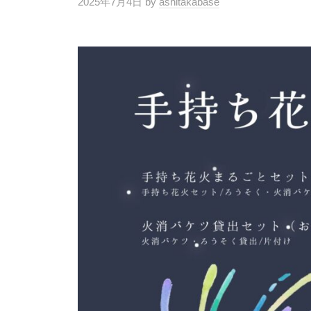
2025年7月4日
by
ashitakabase
/
ス
0
ペ
件
ー
の
ス
コ
メ
ン
ト