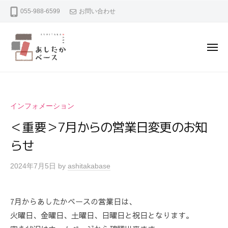
あ
コ
055-988-6599
お問い合わせ
し
ン
た
テ
か
ン
ベ
メ
ニ
ー
ツ
ュ
ー
あ
沼
ス
へ
し
津
ス
市
た
キ
インフォメーション
足
か
ッ
高
＜重要＞7月からの営業日変更のお知
ベ
プ
の
らせ
ー
レ
ス
ン
2024年7月5日
by
ashitakabase
/
タ
0
ル
件
ス
7月からあしたかベースの営業日は、
の
ペ
火曜日、金曜日、土曜日、日曜日と祝日となります。
コ
ー
メ