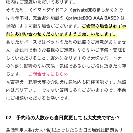
物内はご遠慮いただいております。
ス
そのため、
＜イマトダイドコ＞＜privateBBQましかく＞
で
は同伴不可、完全野外施設の
＜privateBBQ AAA BASE＞
は
状況により可能な場合がございます。
ご希望の場合は必ず事
前にお問い合わせくださいますようお願いいたします。
あしたかベースではペットのための設備のご用意がありませ
ん。施設内で他のお客様のご迷惑にならないご準備・管理を
していただけること、野外になりますので大切なパートナー
の体調に影響のない天候・気候であるかもご検討頂きたく存
じます。
お問合せはこちら>>
※盲導犬・聴導犬等の介助犬は建物内も同伴可能です。施設
内はバリアフリーではない箇所も多くございますので、事前
にご相談いただけると幸いです。
02 予約時の人数から当日変更しても大丈夫ですか？
最低利用人数(大人4名)以上でしたら当日の増減は問題あり