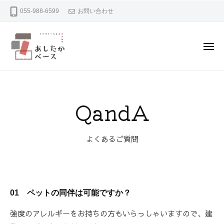
あ
コ
055-988-6599
お問い合わせ
し
ン
た
テ
か
ン
ベ
メ
ニ
ー
ツ
ュ
ー
あ
沼
ス
へ
し
津
ス
市
た
QandA
キ
足
2025
か
ッ
高
年
ベ
プ
の
9
よくあるご質問
ー
レ
月
ス
16
ン
日
タ
by
ル
01
ペットの同伴は可能ですか？
ashitakabase
ス
ペ
強度のアレルギーをお持ちの方もいらっしゃいますので、建
ー